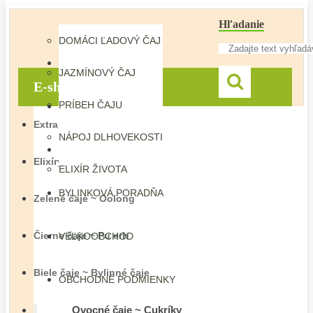
Hľadanie
DOMÁCI ĽADOVÝ ČAJ
O NÁS
JAZMÍNOVÝ ČAJ
E-shop
PRÍBEH ČAJU
O ČAJI
Extrakty Herba Vitalis
NÁPOJ DLHOVEKOSTI
HERBÁR
Elixíry Herba Vitalis
ELIXÍR ŽIVOTA
BYLINKOVÁ PORADŇA
Zelené čaje ~ Oolong
Čierne čaje ~ Pu erh
VEĽKOOBCHOD
Biele čaje ~ Bylinné čaje
OBCHODNÉ PODMIENKY
Ovocné čaje ~ Cukríky