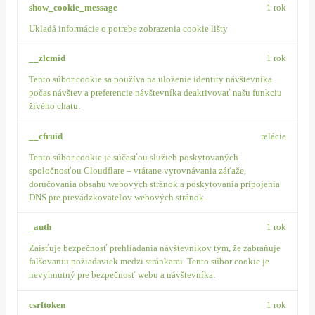
show_cookie_message
1 rok
Ukladá informácie o potrebe zobrazenia cookie lišty
__zlcmid
1 rok
Tento súbor cookie sa používa na uloženie identity návštevníka
počas návštev a preferencie návštevníka deaktivovať našu funkciu
živého chatu.
__cfruid
relácie
Tento súbor cookie je súčasťou služieb poskytovaných
spoločnosťou Cloudflare – vrátane vyrovnávania záťaže,
doručovania obsahu webových stránok a poskytovania pripojenia
DNS pre prevádzkovateľov webových stránok.
_auth
1 rok
Zaisťuje bezpečnosť prehliadania návštevníkov tým, že zabraňuje
falšovaniu požiadaviek medzi stránkami. Tento súbor cookie je
nevyhnutný pre bezpečnosť webu a návštevníka.
csrftoken
1 rok