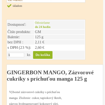
skladom
Odosielame
Dostupnosť:
do 24 hodín
Číslo produktu:
GM
Balenie:
125 g
bez DPH :
2,11 €
s DPH (23 %):
2,60 €
ks
GINGERBON MANGO, Zázvorové
cukríky s príchuťou manga 125 g
Výborné zázvorové cukríky s príchuťou
manga. Zloženie: cukor, tapiokový škrob,
zázvor, hydrogenovaný kokosový olej,