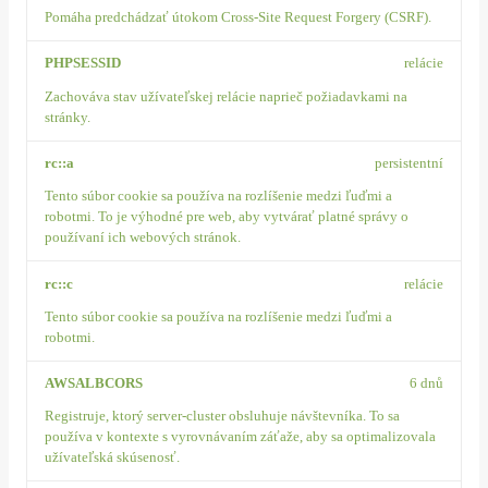
Pomáha predchádzať útokom Cross-Site Request Forgery (CSRF).
PHPSESSID
relácie
Zachováva stav užívateľskej relácie naprieč požiadavkami na
stránky.
rc::a
persistentní
Tento súbor cookie sa používa na rozlíšenie medzi ľuďmi a
robotmi. To je výhodné pre web, aby vytvárať platné správy o
používaní ich webových stránok.
rc::c
relácie
Tento súbor cookie sa používa na rozlíšenie medzi ľuďmi a
robotmi.
AWSALBCORS
6 dnů
Registruje, ktorý server-cluster obsluhuje návštevníka. To sa
používa v kontexte s vyrovnávaním záťaže, aby sa optimalizovala
užívateľská skúsenosť.