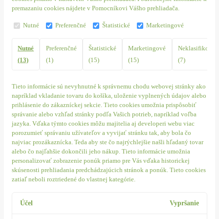
premazaniu cookies nájdete v Pomocníkovi Vášho prehliadača.
Nutné
Preferenčné
Štatistické
Marketingové
Nutné
Preferenčné
Štatistické
Marketingové
Neklasifikovan
(13)
(1)
(15)
(15)
(7)
Tieto informácie sú nevyhnutné k správnemu chodu webovej stránky ako
napríklad vkladanie tovaru do košíka, uloženie vyplnených údajov alebo
prihlásenie do zákazníckej sekcie.
Tieto cookies umožnia prispôsobiť
správanie alebo vzhľad stránky podľa Vašich potrieb, napríklad voľba
jazyka.
Vďaka týmto cookies môžu majitelia aj developeri webu viac
porozumieť správaniu užívateľov a vyvijať stránku tak, aby bola čo
najviac prozákaznícka. Teda aby ste čo najrýchlejšie našli hľadaný tovar
alebo čo najľahšie dokončili jeho nákup.
Tieto informácie umožnia
personalizovať zobrazenie ponúk priamo pre Vás vďaka historickej
skúsenosti prehliadania predchádzajúcich stránok a ponúk.
Tieto cookies
zatiaľ neboli roztriedené do vlastnej kategórie.
Účel
Vypršanie