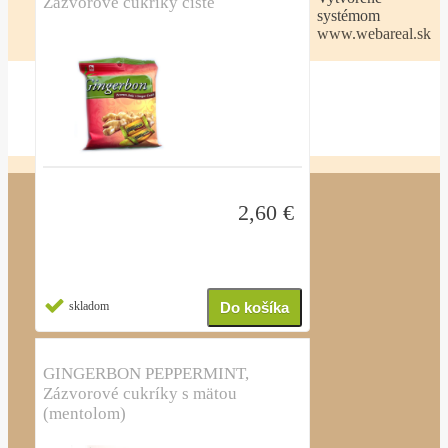
Zázvorové cukríky čisté
systémom
www.webareal.sk
2,60 €
skladom
GINGERBON PEPPERMINT,
Zázvorové cukríky s mätou
(mentolom)