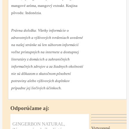
mangové aróma, mangový extrakt. Krajina
pôvodu: Indonézia.
Právna doložka:
Všetky informácie o
zdravotných a výživových tvrdeniach uvedené
na našej stránke sú len súborom informácií
voľne prístupných na internete a dostupnej
literatúry z domácich a zahraničných
informačných zdrojov a za žiadnych okolností
nie sú dôkazom o skutočnom pôsobení
potraviny alebo výživových doplnkov
prípadne jej liečivých účinkoch.
Odporúčame aj:
GINGERBON NATURAL,
Vytvorené