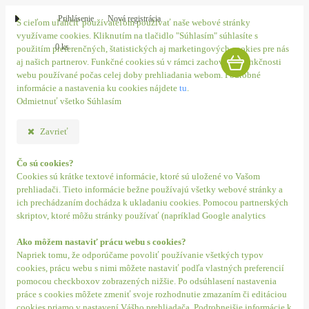
Prihlásenie
Nová registrácia
S cieľom uľahčiť používateľom používať naše webové stránky
využívame cookies. Kliknutím na tlačidlo "Súhlasím" súhlasíte s
0 ks
použitím preferenčných, štatistických aj marketingových cookies pre nás
aj našich partnerov. Funkčné cookies sú v rámci zachovania funkčnosti
webu používané počas celej doby prehliadania webom. Podrobné
informácie a nastavenia ku cookies nájdete
tu
.
Odmietnuť všetko
Súhlasím
Zavrieť
Čo sú cookies?
Cookies sú krátke textové informácie, ktoré sú uložené vo Vašom
prehliadači. Tieto informácie bežne používajú všetky webové stránky a
ich prechádzaním dochádza k ukladaniu cookies. Pomocou partnerských
skriptov, ktoré môžu stránky používať (napríklad Google analytics
Ako môžem nastaviť prácu webu s cookies?
Napriek tomu, že odporúčame povoliť používanie všetkých typov
cookies, prácu webu s nimi môžete nastaviť podľa vlastných preferencií
pomocou checkboxov zobrazených nižšie. Po odsúhlasení nastavenia
práce s cookies môžete zmeniť svoje rozhodnutie zmazaním či editáciou
cookies priamo v nastavení Vášho prehliadača. Podrobnejšie informácie k