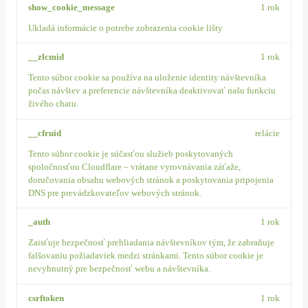
show_cookie_message
1 rok
Ukladá informácie o potrebe zobrazenia cookie lišty
__zlcmid
1 rok
Tento súbor cookie sa používa na uloženie identity návštevníka
počas návštev a preferencie návštevníka deaktivovať našu funkciu
živého chatu.
__cfruid
relácie
Tento súbor cookie je súčasťou služieb poskytovaných
spoločnosťou Cloudflare – vrátane vyrovnávania záťaže,
doručovania obsahu webových stránok a poskytovania pripojenia
DNS pre prevádzkovateľov webových stránok.
_auth
1 rok
Zaisťuje bezpečnosť prehliadania návštevníkov tým, že zabraňuje
falšovaniu požiadaviek medzi stránkami. Tento súbor cookie je
nevyhnutný pre bezpečnosť webu a návštevníka.
csrftoken
1 rok