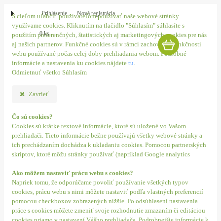
Prihlásenie
Nová registrácia
S cieľom uľahčiť používateľom používať naše webové stránky
využívame cookies. Kliknutím na tlačidlo "Súhlasím" súhlasíte s
0 ks
použitím preferenčných, štatistických aj marketingových cookies pre nás
aj našich partnerov. Funkčné cookies sú v rámci zachovania funkčnosti
webu používané počas celej doby prehliadania webom. Podrobné
informácie a nastavenia ku cookies nájdete
tu
.
Odmietnuť všetko
Súhlasím
Zavrieť
Čo sú cookies?
Cookies sú krátke textové informácie, ktoré sú uložené vo Vašom
prehliadači. Tieto informácie bežne používajú všetky webové stránky a
ich prechádzaním dochádza k ukladaniu cookies. Pomocou partnerských
skriptov, ktoré môžu stránky používať (napríklad Google analytics
Ako môžem nastaviť prácu webu s cookies?
Napriek tomu, že odporúčame povoliť používanie všetkých typov
cookies, prácu webu s nimi môžete nastaviť podľa vlastných preferencií
pomocou checkboxov zobrazených nižšie. Po odsúhlasení nastavenia
práce s cookies môžete zmeniť svoje rozhodnutie zmazaním či editáciou
cookies priamo v nastavení Vášho prehliadača. Podrobnejšie informácie k