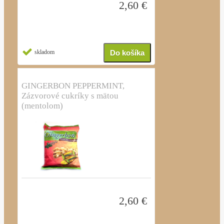
2,60 €
skladom
GINGERBON PEPPERMINT,
Zázvorové cukríky s mätou
(mentolom)
2,60 €