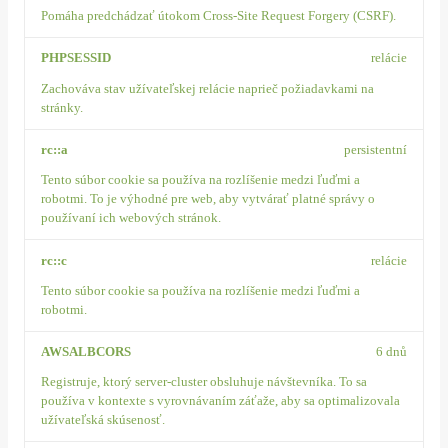
Pomáha predchádzať útokom Cross-Site Request Forgery (CSRF).
PHPSESSID
relácie
Zachováva stav užívateľskej relácie naprieč požiadavkami na
stránky.
rc::a
persistentní
Tento súbor cookie sa používa na rozlíšenie medzi ľuďmi a
robotmi. To je výhodné pre web, aby vytvárať platné správy o
používaní ich webových stránok.
rc::c
relácie
Tento súbor cookie sa používa na rozlíšenie medzi ľuďmi a
robotmi.
AWSALBCORS
6 dnů
Registruje, ktorý server-cluster obsluhuje návštevníka. To sa
používa v kontexte s vyrovnávaním záťaže, aby sa optimalizovala
užívateľská skúsenosť.