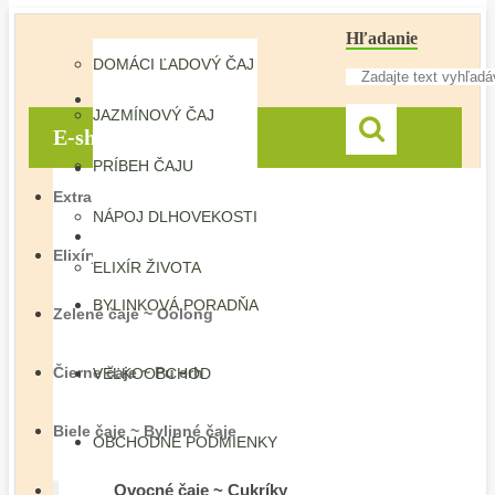
Hľadanie
DOMÁCI ĽADOVÝ ČAJ
O NÁS
JAZMÍNOVÝ ČAJ
E-shop
PRÍBEH ČAJU
O ČAJI
Extrakty Herba Vitalis
NÁPOJ DLHOVEKOSTI
HERBÁR
Elixíry Herba Vitalis
ELIXÍR ŽIVOTA
BYLINKOVÁ PORADŇA
Zelené čaje ~ Oolong
Čierne čaje ~ Pu erh
VEĽKOOBCHOD
Biele čaje ~ Bylinné čaje
OBCHODNÉ PODMIENKY
Ovocné čaje ~ Cukríky