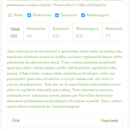
premazaniu cookies nájdete v Pomocníkovi Vášho prehliadača.
Nutné
Preferenčné
Štatistické
Marketingové
Nutné
Preferenčné
Štatistické
Marketingové
Neklasifikovan
(13)
(1)
(15)
(15)
(7)
Tieto informácie sú nevyhnutné k správnemu chodu webovej stránky ako
napríklad vkladanie tovaru do košíka, uloženie vyplnených údajov alebo
prihlásenie do zákazníckej sekcie.
Tieto cookies umožnia prispôsobiť
správanie alebo vzhľad stránky podľa Vašich potrieb, napríklad voľba
jazyka.
Vďaka týmto cookies môžu majitelia aj developeri webu viac
porozumieť správaniu užívateľov a vyvijať stránku tak, aby bola čo
najviac prozákaznícka. Teda aby ste čo najrýchlejšie našli hľadaný tovar
alebo čo najľahšie dokončili jeho nákup.
Tieto informácie umožnia
personalizovať zobrazenie ponúk priamo pre Vás vďaka historickej
skúsenosti prehliadania predchádzajúcich stránok a ponúk.
Tieto cookies
zatiaľ neboli roztriedené do vlastnej kategórie.
Účel
Vypršanie