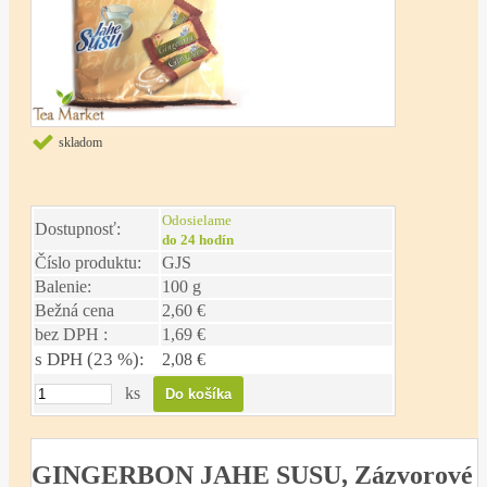
skladom
Odosielame
Dostupnosť:
do 24 hodín
Číslo produktu:
GJS
Balenie:
100 g
Bežná cena
2,60 €
bez DPH :
1,69 €
s DPH (23 %):
2,08 €
ks
GINGERBON JAHE SUSU, Zázvorové