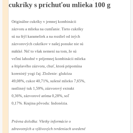
cukríky s príchuťou mlieka 100 g
Originálne cukríky v jemnej kombinácii
zázvoru a mlieka na cumľanie. Tieto cukríky
sú na štýl karameliek a na rozdiel od iných
zázvorových cukríkov v našej ponuke nie sú
mäkké. Nič to však nemení na tom, že sú
veľmi lahodné v príjemnej kombinácii mlieka
a štiplavého zázvoru, chuť, ktorá pripomína
korenistý yogi čaj. Zloženie: glukóza
49,08%, cukor 40,71%, sušené mlieko 7,65%,
rastlinný tuk 1,59%, zázvorový extrakt
0,36%, zázvorové aróma 0,28%, soľ
0,17%. Krajina pôvodu: Indonézia.
Právna doložka:
Všetky informácie o
zdravotných a výživových tvrdeniach uvedené